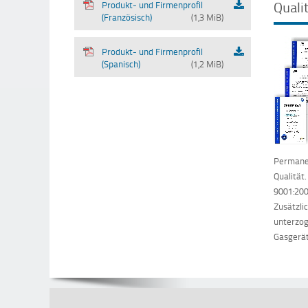
Quali
Produkt- und Firmenprofil
(Französisch)
(1,3 MiB)
Produkt- und Firmenprofil
(Spanisch)
(1,2 MiB)
Permanen
Qualität
9001:200
Zusätzli
unterzog
Gasgerät