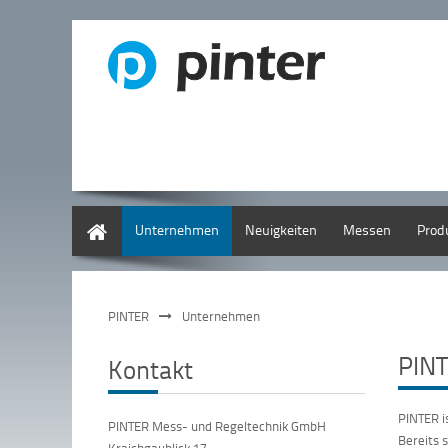
Deutsch
Unternehmen
Neuigkeiten
Messen
Prod
PINTER
Unternehmen
PIN
Kontakt
PINTER i
PINTER Mess- und Regeltechnik GmbH
Bereits 
Kraichgaublick 17