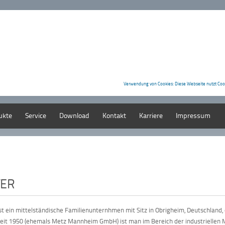
Verwendung von Cookies: Diese Webseite nutzt Coo
ukte
Service
Download
Kontakt
Karriere
Impressum
TER
st ein mittelständische Familienunternhmen mit Sitz in Obrigheim, Deutschland
seit 1950 (ehemals Metz Mannheim GmbH) ist man im Bereich der industriellen M