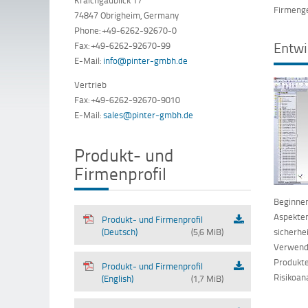
Firmenge
74847 Obrigheim, Germany
Phone: +49-6262-92670-0
Entwi
Fax: +49-6262-92670-99
E-Mail:
info@pinter-gmbh.de
Vertrieb
Fax: +49-6262-92670-9010
E-Mail:
sales@pinter-gmbh.de
Produkt- und
Firmenprofil
Beginnen
Aspekten
Produkt- und Firmenprofil
sicherhe
(Deutsch)
(5,6 MiB)
Verwendu
Produkt
Produkt- und Firmenprofil
Risikoan
(English)
(1,7 MiB)