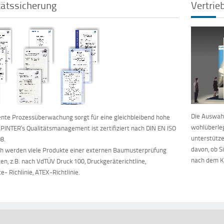
tätssicherung
Vertrie
Die Auswahl
te Prozessüberwachung sorgt für eine gleichbleibend hohe
wohlüberleg
. PINTER‘s Qualitätsmanagement ist zertifiziert nach DIN EN ISO
unterstütze
8.
davon, ob S
ch werden viele Produkte einer externen Baumusterprüfung
nach dem Ka
en, z.B. nach VdTÜV Druck 100, Druckgeräterichtline,
e- Richlinie, ATEX-Richtlinie.