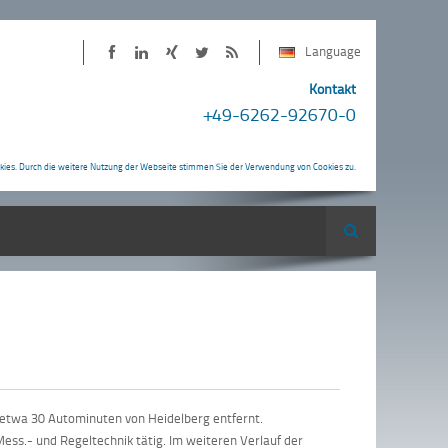
Language
PINTER
PINTER
Kontakt
+49-6262-92670-0
bei
Neuigkeiten
Twitter
als
RSS-
kies. Durch die weitere Nutzung der Webseite stimmen Sie der Verwendung von Cookies zu.
Feed
Suche
, etwa 30 Autominuten von Heidelberg entfernt.
ess.- und Regeltechnik tätig. Im weiteren Verlauf der